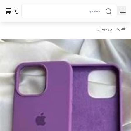
کالادو
/
جانبی موبایل