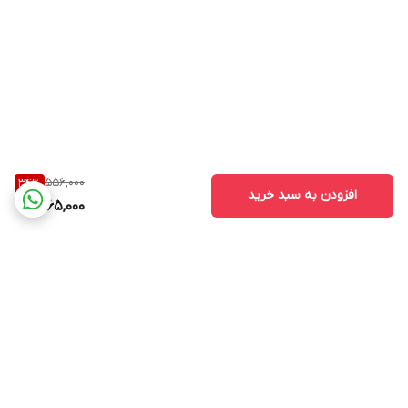
556,000
34
%
افزودن به سبد خرید
365,000
برگشت به بالا