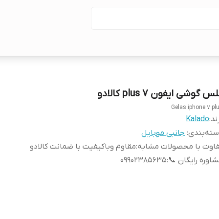
س گوشی ایفون 7 plus کالادو
Gelas iphone 7 pl
ند:
Kalado
ته‌بندی
:
جانبی موبایل
اوت با محصولات مشابه
:
مقاوم وباکیفیت با ضمانت کالادو
اوره رایگان 📞
:
09902385635