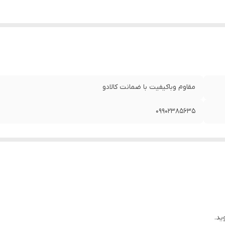
مقاوم وباکیفیت با ضمانت کالادو
09902385635
ید.