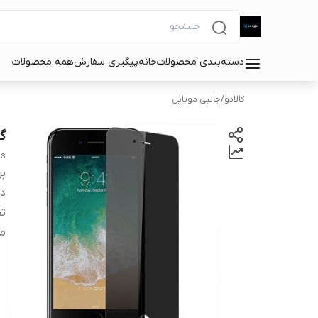
دسته‌بندی محصولات
خانه
پیگیری سفارش
همه محصولات
کالادو
/
جانبی موبایل
گل
us
بر
دس
تف
مش