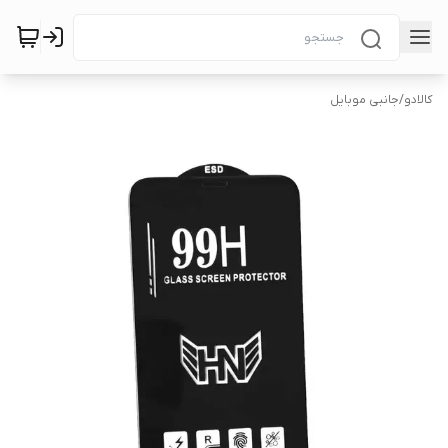
کالادو
/
جانبی موبایل