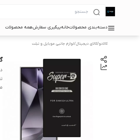
دسته‌بندی محصولات
خانه
پیگیری سفارش
همه محصولات
کالادو
/
کالای دیجیتال
/
لوازم جانبی موبایل و تبلت
گل
دس
تف
مش