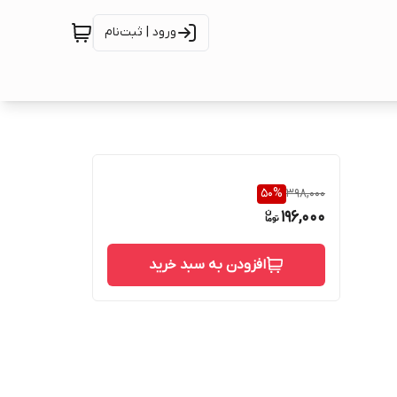
ورود | ثبت‌نام
50
%
398,000
196,000
افزودن به سبد خرید