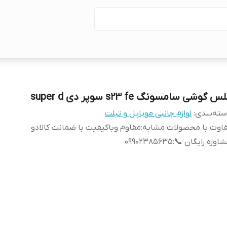
س گوشی سامسونگ s23 fe سوپر دی super d
ته‌بندی
:
لوازم جانبی موبایل و تبلت
اوت با محصولات مشابه
:
مقاوم وباکیفیت با ضمانت کالادو
اوره رایگان 📞
:
09902385635