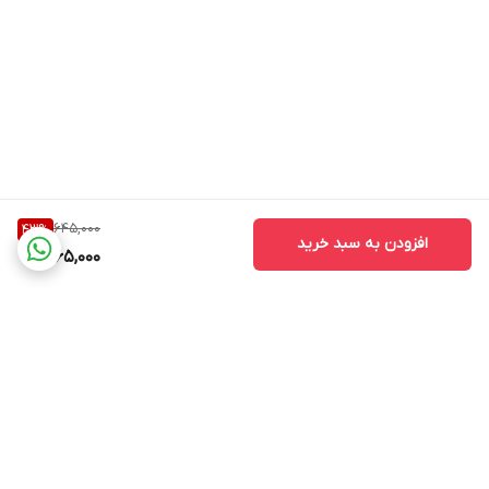
645,000
43
%
افزودن به سبد خرید
365,000
برگشت به بالا