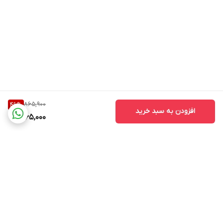
865,900
46
%
افزودن به سبد خرید
465,000
برگشت به بالا