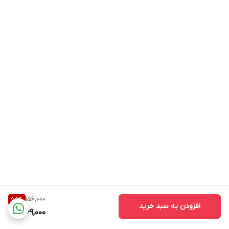
156,000
55
%
افزودن به سبد خرید
69,000