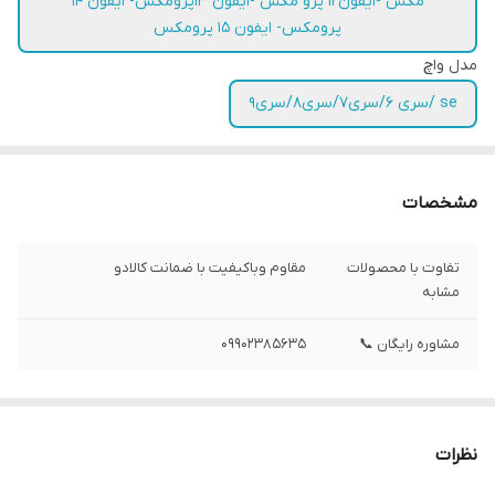
مکس -ایفون12 پرو مکس -ایفون 13پرومکس- ایفون 14
پرومکس- ایفون 15 پرومکس
مدل واچ
se /سری 6/سری7/سری8/سری9
مشخصات
تفاوت با محصولات
مقاوم وباکیفیت با ضمانت کالادو
مشابه
مشاوره رایگان 📞
09902385635
نظرات