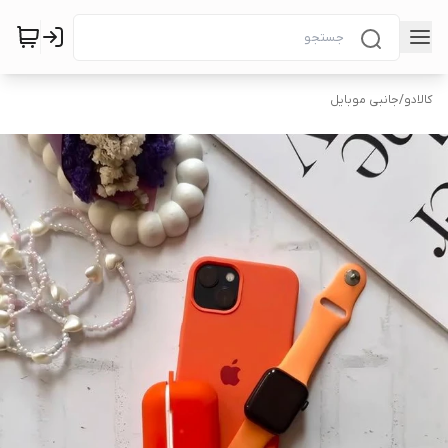
کالادو
/
جانبی موبایل