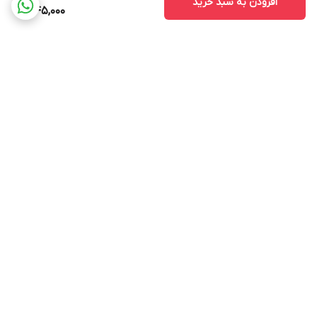
افزودن به سبد خرید
645,000
برگشت به بالا
kalado
پشتیبانی ۲۴ ساعته
۷ روز ضمانت بازگشت کالا
پرداخت در محل