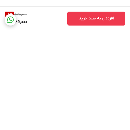
578,000
36
%
افزودن به سبد خرید
365,000
برگشت به بالا
kalado
پشتیبانی ۲۴ ساعته