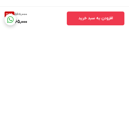
568,000
35
%
افزودن به سبد خرید
365,000
برگشت به بالا
kalado
پشتیبانی ۲۴ ساعته