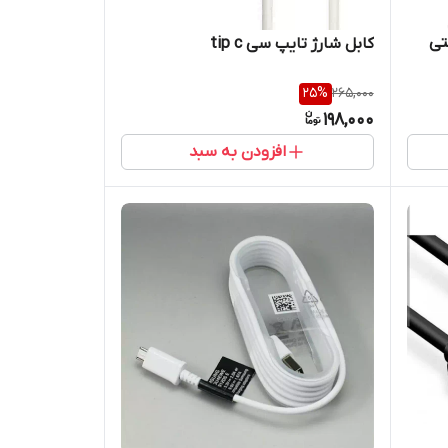
حتی
کابل شارژ تایپ سی tip c
25
%
265,000
198,000
افزودن به سبد