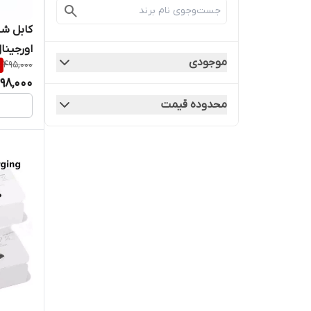
اورجینا
موجودی
%
495,000
98,000
محدوده قیمت