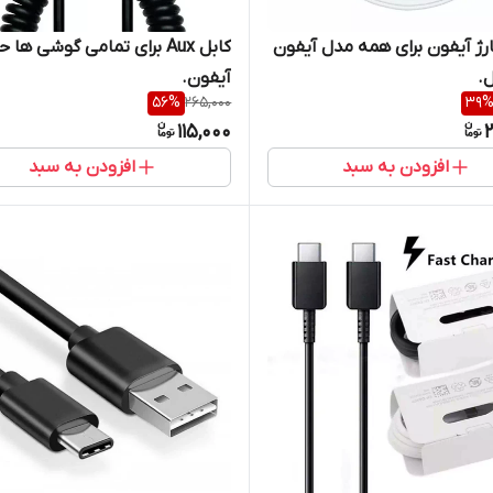
کابل شارژ آیفون برای همه مدل آیفون
کابل Aux برای تمامی گوشی ها 
ل.
آیفون.
56
%
265,000
39
115,000
2
افزودن به سبد
افزودن به سبد