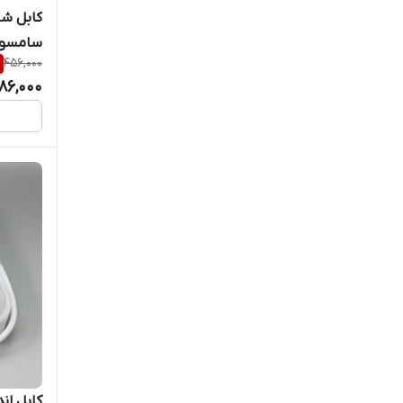
کابل شا
سامسو
456,000
86,000
کابل ان