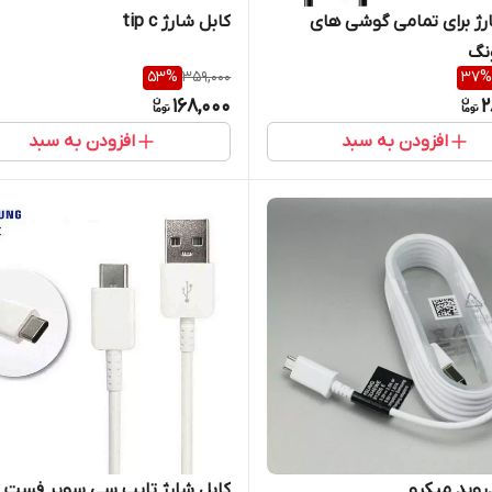
رژ برای تمامی گوشی های
کابل شارژ tip c
نگ
53
%
359,000
37
%
168,000
2
افزودن به سبد
افزودن به سبد
دروید میکرو
ک