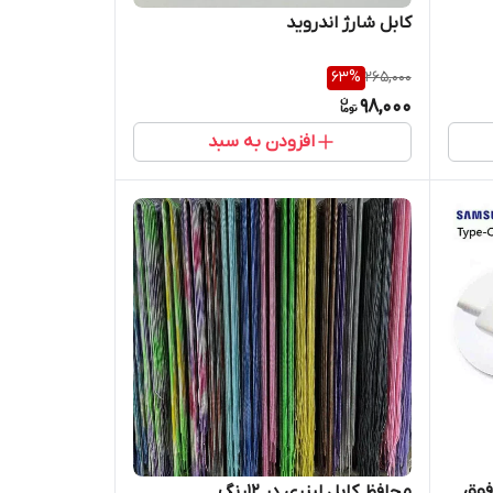
کابل شارژ اندروید
63
%
265,000
98,000
افزودن به سبد
ابل شارژ تایپ سی سوپر فست فوق
محافظ کابل لیزری در 12رنگ